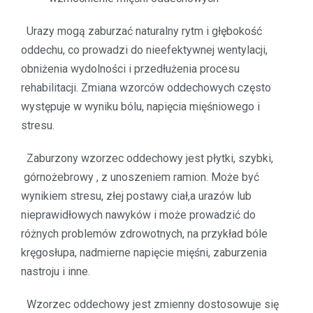
Urazy mogą zaburzać naturalny rytm i głębokość
oddechu, co prowadzi do nieefektywnej wentylacji,
obniżenia wydolności i przedłużenia procesu
rehabilitacji. Zmiana wzorców oddechowych często
występuje w wyniku bólu, napięcia mięśniowego i
stresu.
Zaburzony wzorzec oddechowy jest płytki, szybki,
górnożebrowy , z unoszeniem ramion. Może być
wynikiem stresu, złej postawy ciał,a urazów lub
nieprawidłowych nawyków i może prowadzić do
różnych problemów zdrowotnych, na przykład bóle
kręgosłupa, nadmierne napięcie mięśni, zaburzenia
nastroju i inne.
Wzorzec oddechowy jest zmienny dostosowuje się