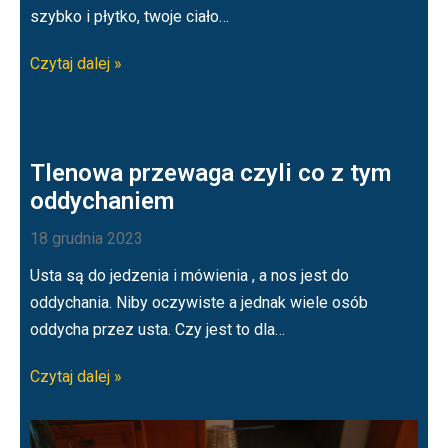
szybko i płytko, twoje ciało…
Czytaj dalej »
Tlenowa przewaga czyli co z tym
oddychaniem
18 grudnia 2023
Usta są do jedzenia i mówienia , a nos jest do
oddychania. Niby oczywiste a jednak wiele osób
oddycha przez usta. Czy jest to dla…
Czytaj dalej »