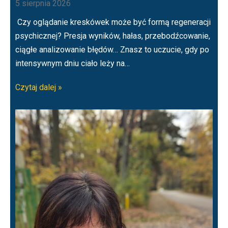
5 sierpnia 2026
Czy oglądanie kreskówek może być formą regeneracji
psychicznej? Presja wyników, hałas, przebodźcowanie,
ciągłe analizowanie błędów… Znasz to uczucie, gdy po
intensywnym dniu ciało leży na…
Czytaj dalej »