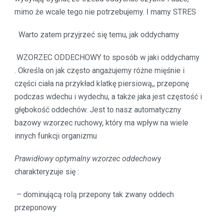
mimo że wcale tego nie potrzebujemy. I mamy STRES
Warto zatem przyjrzeć się temu, jak oddychamy
WZORZEC ODDECHOWY to sposób w jaki oddychamy
. Określa on jak często angażujemy różne mięśnie i
części ciała na przykład klatkę piersiową,, przeponę
podczas wdechu i wydechu, a także jaka jest częstość i
głębokość oddechów. Jest to nasz automatyczny
bazowy wzorzec ruchowy, który ma wpływ na wiele
innych funkcji organizmu
Prawidłowy optymalny wzorzec oddechow
y
charakteryzuje się :
– dominującą rolą przepony tak zwany oddech
przeponowy