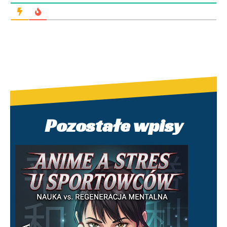
Pozostałe wpisy