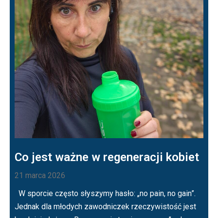
Co jest ważne w regeneracji kobiet
21 marca 2026
W sporcie często słyszymy hasło: „no pain, no gain”.
Jednak dla młodych zawodniczek rzeczywistość jest