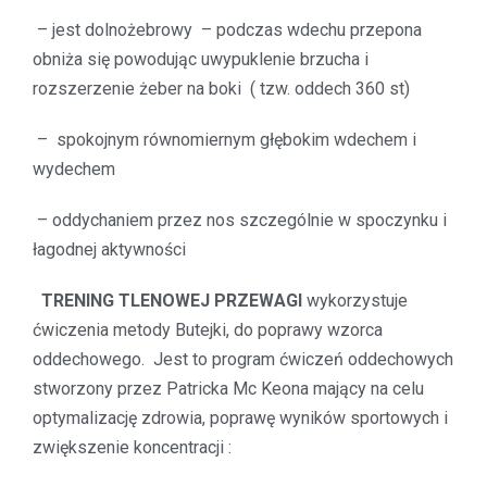
– jest dolnożebrowy – podczas wdechu przepona
obniża się powodując uwypuklenie brzucha i
rozszerzenie żeber na boki ( tzw. oddech 360 st)
– spokojnym równomiernym głębokim wdechem i
wydechem
– oddychaniem przez nos szczególnie w spoczynku i
łagodnej aktywności
TRENING TLENOWEJ PRZEWAGI
wykorzystuje
ćwiczenia metody Butejki, do poprawy wzorca
oddechowego. Jest to program ćwiczeń oddechowych
stworzony przez Patricka Mc Keona mający na celu
optymalizację zdrowia, poprawę wyników sportowych i
zwiększenie koncentracji :