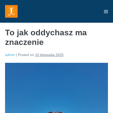
To jak oddychasz ma
znaczenie
admin
|
Posted on
10 listopada 2025