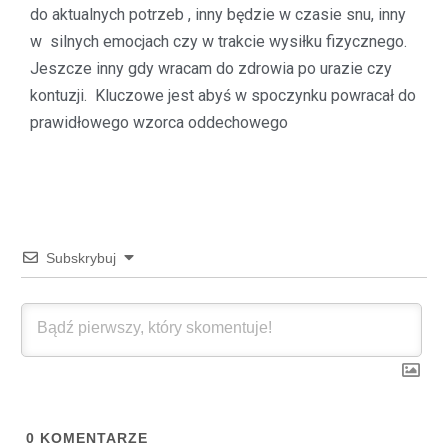
do aktualnych potrzeb , inny będzie w czasie snu, inny
w silnych emocjach czy w trakcie wysiłku fizycznego.
Jeszcze inny gdy wracam do zdrowia po urazie czy
kontuzji. Kluczowe jest abyś w spoczynku powracał do
prawidłowego wzorca oddechowego
Subskrybuj
0
KOMENTARZE