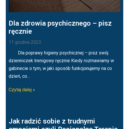
Dla zdrowia psychicznego – pisz
ręcznie
11 grudnia 2023
Dla poprawy higieny psychicznej – pisz swój
dzienniczek trenigowy ręcznie Kiedy rozmawiamy w
gabinecie o tym, w jaki sposób funkcjonujemy na co
dzień, co…
Czytaj dalej »
Jak radzić sobie z trudnymi