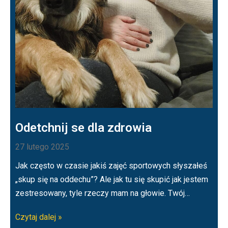
Odetchnij se dla zdrowia
27 lutego 2025
Jak często w czasie jakiś zajęć sportowych słyszałeś
„skup się na oddechu”? Ale jak tu się skupić jak jestem
zestresowany, tyle rzeczy mam na głowie. Twój…
Czytaj dalej »