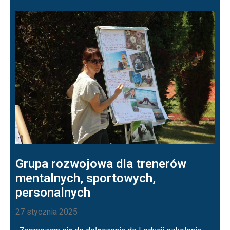
Grupa rozwojowa dla trenerów
mentalnych, sportowych,
personalnych
27 stycznia 2025