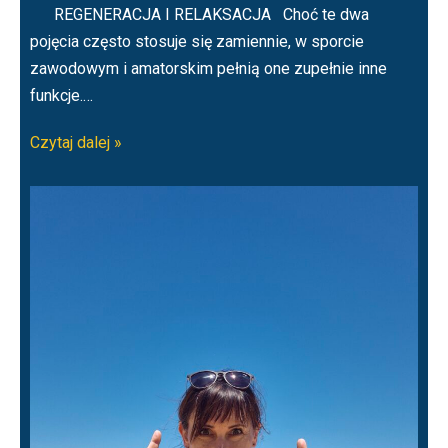
REGENERACJA I RELAKSACJA Choć te dwa
pojęcia często stosuje się zamiennie, w sporcie
zawodowym i amatorskim pełnią one zupełnie inne
funkcje.…
Czytaj dalej »